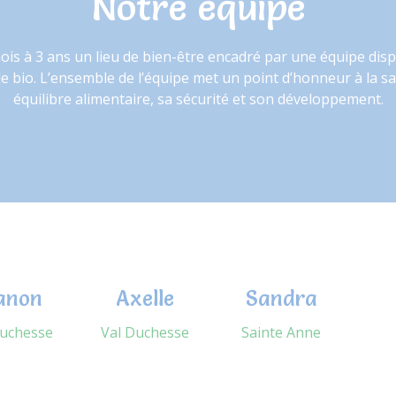
Notre équipe
is à 3 ans un lieu de bien-être encadré par une équipe dispo
e bio. L’ensemble de l’équipe met un point d’honneur à la s
équilibre alimentaire, sa sécurité et son développement.
anon
Axelle
Sandra
Duchesse
Val Duchesse
Sainte Anne