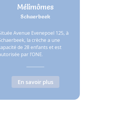
Mélimômes
Schaerbeek
Située Avenue Evenepoel 125, à
Schaerbeek, la crèche a une
capacité de 28 enfants et est
autorisée par l’ONE.
En savoir plus